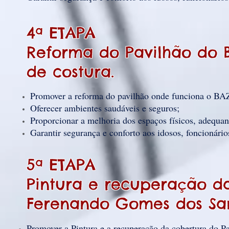
4ª ETAPA
Reforma do Pavilhão do B
de costura.
Promover a reforma do pavilhão onde funciona o BAZ
Oferecer ambientes saudáveis e seguros;
Proporcionar a melhoria dos espaços físicos, adequa
Garantir segurança e conforto aos idosos, foncionário
5ª ETAPA
Pintura e recuperação d
Ferenando Gomes dos San
Promover a Pintura e a recuperação da cobertura do